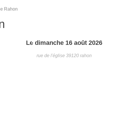
•
 de Rahon
n
•
•
Le
dimanche
16
août
2026
rue de l'église
39120
rahon
•
•
•
•
•