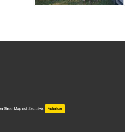
•
•
•
•
n Street Map est désactivé.
Autoriser