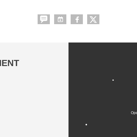
•
MENT
•
•
•
Ope
•