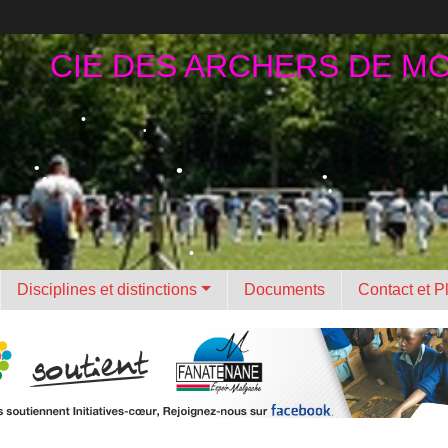
•
•
CIE DES ARCHERS DE M
•
Disciplines et distinctions
Documents
Contact et P
•
•
•
•
•