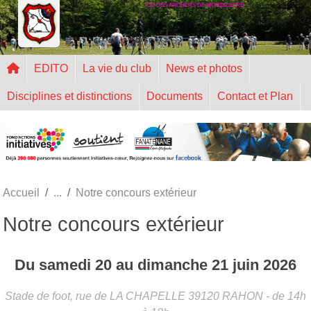
CIE DES ARCHERS DE MONTALEGRE
Panneau de gestion des cookies
EDITO
La vie du club
News et photos
Disciplines et distinctions
Documents
Contact et Plan
Accueil
Notre concours extérieur
Notre concours extérieur
Du
samedi
20
au
dimanche
21
juin
2026
Stade de foot, rue de LA CHAPELLE
39120
RAHON
- de 14h