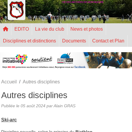
CIE DES ARCHERS DE MONTALEGRE
Panneau de gestion des cookies
EDITO
La vie du club
News et photos
Disciplines et distinctions
Documents
Contact et Plan
Accueil
Autres disciplines
Autres disciplines
Publiée le
05 août 2024
par Alain GRAS
Ski-arc
Discipline nouvelle, selon le principe du
Biathlon
.