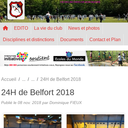
CIE DES ARCHERS DE MONTALEGRE
Panneau de gestion des cookies
EDITO
La vie du club
News et photos
Disciplines et distinctions
Documents
Contact et Plan
Accueil
24H de Belfort 2018
24H de Belfort 2018
Publié le
08 nov. 2018
par
Dominique FIEUX