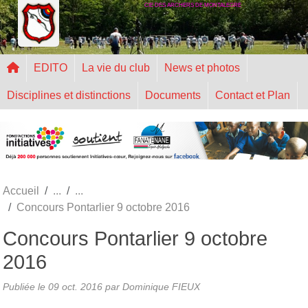
CIE DES ARCHERS DE MONTALEGRE
Panneau de gestion des cookies
EDITO
La vie du club
News et photos
Disciplines et distinctions
Documents
Contact et Plan
Accueil
Concours Pontarlier 9 octobre 2016
Concours Pontarlier 9 octobre
2016
Publiée le
09 oct. 2016
par
Dominique FIEUX