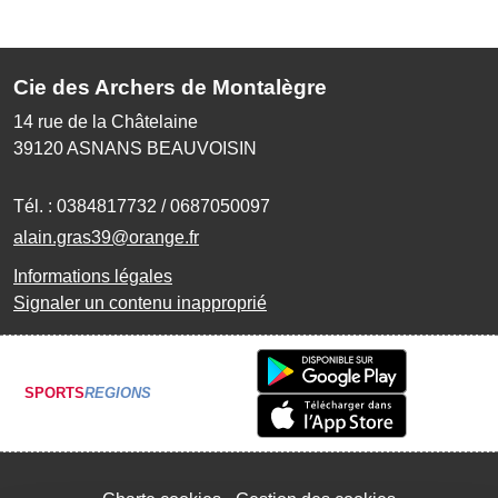
Cie des Archers de Montalègre
14 rue de la Châtelaine
39120
ASNANS BEAUVOISIN
Tél. :
0384817732 / 0687050097
alain.gras39@orange.fr
Informations légales
Signaler un contenu inapproprié
SPORTS
REGIONS