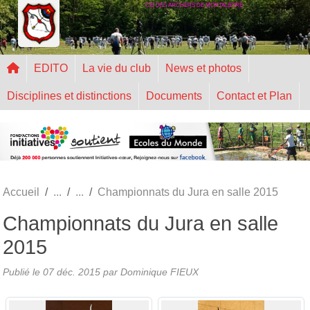
CIE DES ARCHERS DE MONTALEGRE
Panneau de gestion des cookies
EDITO
La vie du club
News et photos
Disciplines et distinctions
Documents
Contact et Plan
Accueil
Championnats du Jura en salle 2015
Championnats du Jura en salle
2015
Publié le
07 déc. 2015
par
Dominique FIEUX