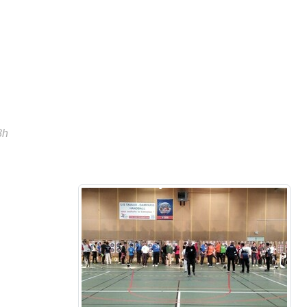
•
•
•
•
8h
•
•