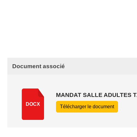
•
•
Document associé
•
•
•
MANDAT SALLE ADULTES T
DOCX
Télécharger le document