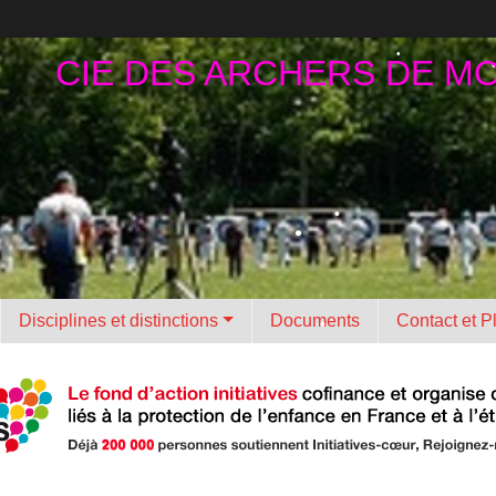
CIE DES ARCHERS DE M
•
•
•
•
Disciplines et distinctions
Documents
Contact et P
•
•