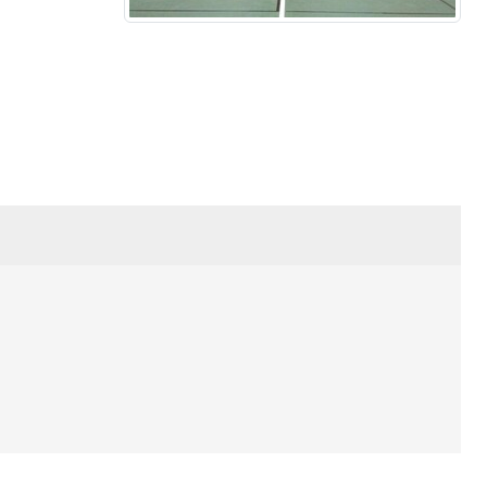
•
•
•
•