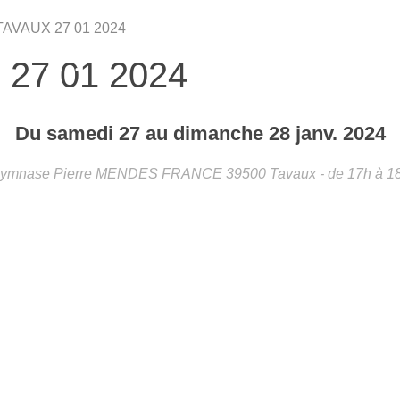
•
 TAVAUX 27 01 2024
 27 01 2024
•
•
Du
samedi
27
au
dimanche
28
janv.
2024
ymnase Pierre MENDES FRANCE
39500
Tavaux
- de 17h à 1
•
•
•