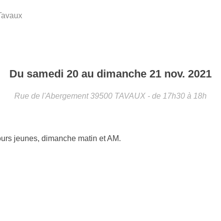
Tavaux
•
•
Du
samedi
20
au
dimanche
21
nov.
2021
Rue de l'Abergement
39500
TAVAUX
- de 17h30 à 18h
•
urs jeunes, dimanche matin et AM.
•