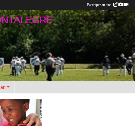
Participer au site :
ONTALEGRE
•
lan
•
•