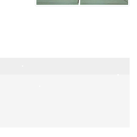
•
•
•
•
•
•
•
•
•