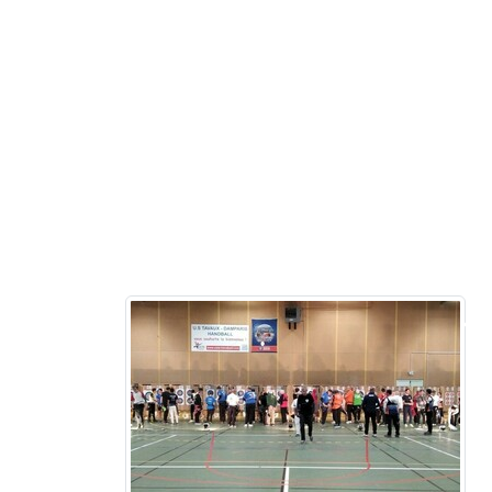
•
•
•