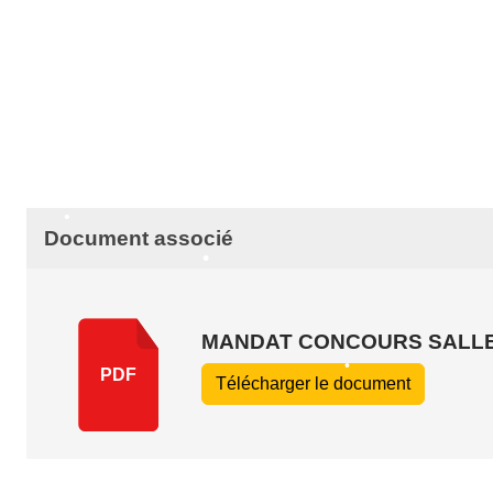
•
•
•
•
Document associé
•
•
MANDAT CONCOURS SALLE
PDF
Télécharger le document
•