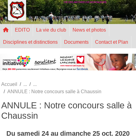
CIE DES ARCHERS DE MONTALEGRE
Panneau de gestion des cookies
EDITO
La vie du club
News et photos
Disciplines et distinctions
Documents
Contact et Plan
Accueil
ANNULE : Notre concours salle à Chaussin
ANNULE : Notre concours salle à
Chaussin
Du
samedi
24
au
dimanche
25
oct.
2020