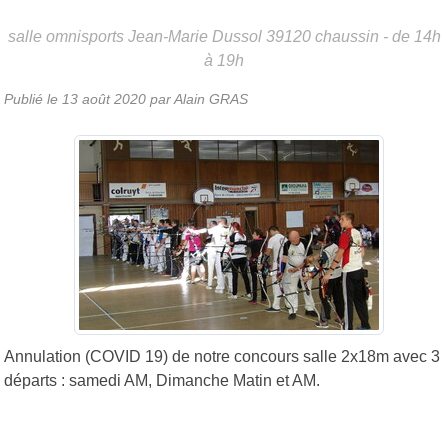
salle omnisports Jean-Marie Dussol
39120
chaussin
- de 14h
à 19h
Publié le
13 août 2020
par Alain GRAS
Annulation (COVID 19) de notre concours salle 2x18m avec 3
départs : samedi AM, Dimanche Matin et AM.