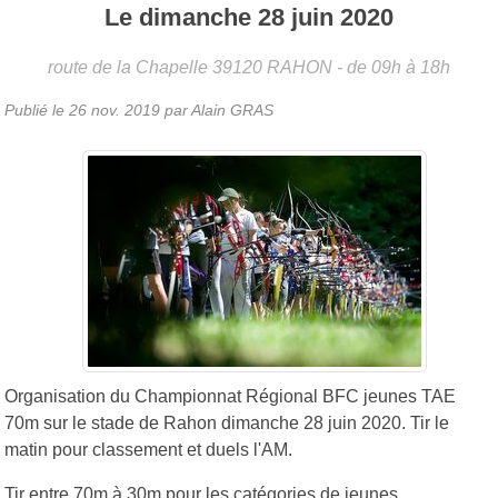
Le
dimanche
28
juin
2020
route de la Chapelle
39120
RAHON
- de 09h à 18h
Publié le
26 nov. 2019
par Alain GRAS
Organisation du Championnat Régional BFC jeunes TAE
70m sur le stade de Rahon dimanche 28 juin 2020. Tir le
matin pour classement et duels l'AM.
Tir entre 70m à 30m pour les catégories de jeunes.