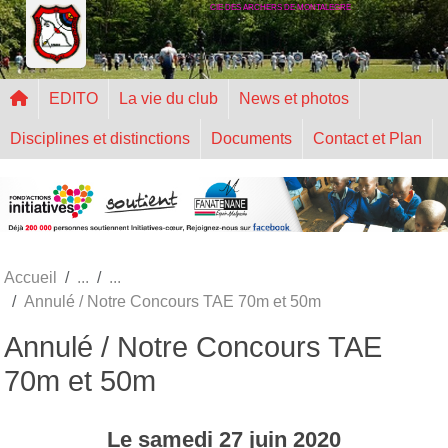
CIE DES ARCHERS DE MONTALEGRE
Panneau de gestion des cookies
EDITO
La vie du club
News et photos
Disciplines et distinctions
Documents
Contact et Plan
Accueil
Annulé / Notre Concours TAE 70m et 50m
Annulé / Notre Concours TAE
70m et 50m
Le
samedi
27
juin
2020