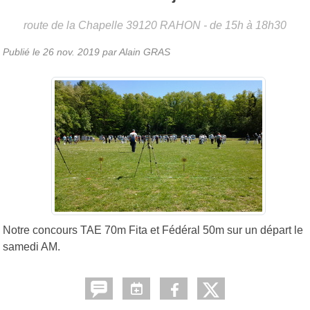
route de la Chapelle
39120
RAHON
- de 15h à 18h30
Publié le
26 nov. 2019
par Alain GRAS
Notre concours TAE 70m Fita et Fédéral 50m sur un départ le
samedi AM.