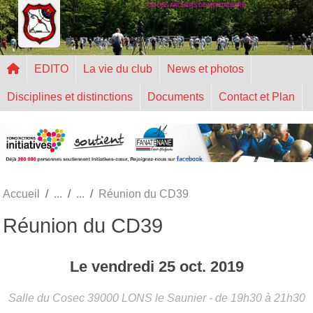
CIE DES ARCHERS DE MONTALEGRE
Panneau de gestion des cookies
EDITO
La vie du club
News et photos
Disciplines et distinctions
Documents
Contact et Plan
Accueil
Réunion du CD39
Réunion du CD39
Le
vendredi
25
oct.
2019
Salle du Cosec
39000
LONS le Saunier
- de 19h30 à 21h30