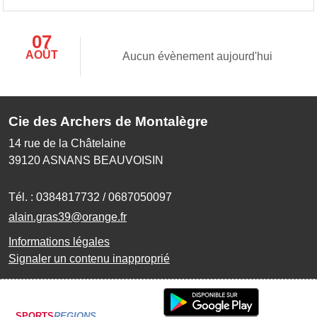
07
AOÛT
Aucun évènement aujourd'hui
Cie des Archers de Montalègre
14 rue de la Châtelaine
39120
ASNANS BEAUVOISIN
Tél. :
0384817732 / 0687050097
alain.gras39@orange.fr
Informations légales
Signaler un contenu inapproprié
SPORTS
REGIONS