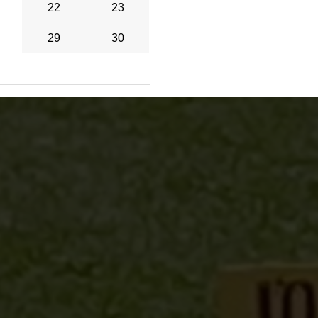
22
23
29
30