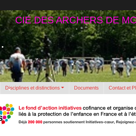
•
•
•
CIE DES ARCHERS DE M
•
•
•
•
•
•
•
•
•
Disciplines et distinctions
Documents
Contact et P
•
•
•
•