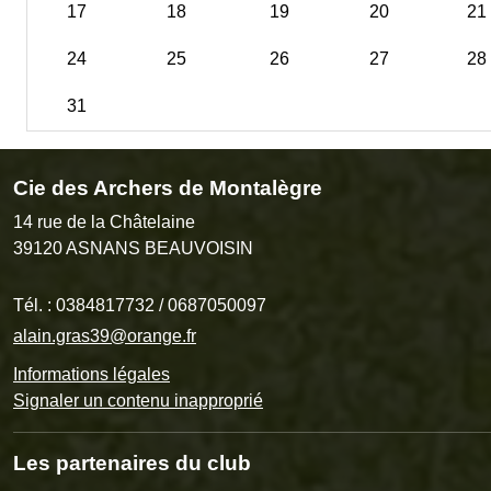
17
18
19
20
21
24
25
26
27
28
31
Cie des Archers de Montalègre
14 rue de la Châtelaine
39120
ASNANS BEAUVOISIN
Tél. :
0384817732 / 0687050097
alain.gras39@orange.fr
Informations légales
Signaler un contenu inapproprié
Les partenaires du club