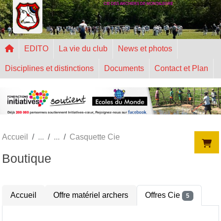
CIE DES ARCHERS DE MONTALEGRE
Panneau de gestion des cookies
EDITO
La vie du club
News et photos
Disciplines et distinctions
Documents
Contact et Plan
Accueil
Casquette Cie
Boutique
Accueil
Offre matériel archers
Offres Cie
5