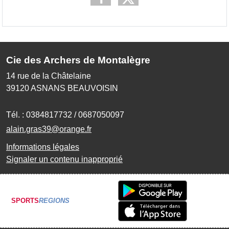
Cie des Archers de Montalègre
14 rue de la Châtelaine
39120
ASNANS BEAUVOISIN
Tél. :
0384817732 / 0687050097
alain.gras39@orange.fr
Informations légales
Signaler un contenu inapproprié
SPORTS
REGIONS