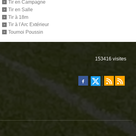
Tir en Campagne
Tir en Salle
Tir à 18m
Tir à l'Arc Extérieur
Tournoi Poussin
153416
visites