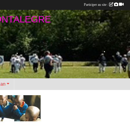
Participer au site :
ONTALEGRE
•
•
•
lan