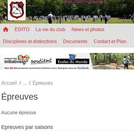
CIE DES ARCHERS DE MONTALEGRE
Panneau de gestion des cookies
EDITO
La vie du club
News et photos
Disciplines et distinctions
Documents
Contact et Plan
Accueil
Épreuves
Épreuves
Aucune épreuve
Epreuves par saisons